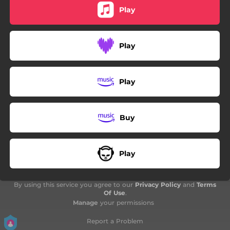
01:44
Petit enfant, ferme tes yeux : Stars shinning
Play
01:08
Petit enfant, ferme tes yeux : Chindli, my
Play
01:18
Petit enfant, ferme tes yeux : Djo, djo, djo
01:14
Petit enfant, ferme tes yeux : Este galapagito
Play
00:50
Petit enfant, ferme tes yeux : Dorme Nene
01:14
Berceuses : Je te berce
Buy
01:33
Petit enfant, ferme tes yeux : Bye-o, Baby
01:00
Ne pleure pas, mon bébé : So sodila
Play
01:11
Ne pleure pas, mon bébé : Baque parani iti
By using this service you agree to our
Privacy Policy
and
Terms
01:09
Ne pleure pas, mon bébé : Guagua Lia
Of Use
.
Manage
your permissions
00:50
Ne pleure pas, mon bébé : Mami
Report a Problem