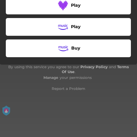
Play
02:48
Viens Fifine
01:18
La môme frotte toujours
Play
03:09
Ca s'est passé un dimanche
Buy
02:51
La der des der
02:58
Si petite
By using this service you agree to our
Privacy Policy
and
Terms
Of Use
.
02:59
Ici l'on pêche
Manage
your permissions
03:03
On a pas tous les jours vingt ans
Report a Problem
03:13
L'accordéoniste
03:00
Qu'est-ce que tu dis de ça
02:40
La valse à tout le monde
02:52
La romance de Paris