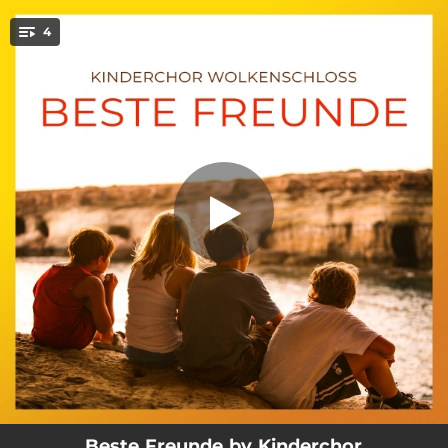
.
4
Beste Freunde
You're all set!
02:52
Beste Freunde
03:07
Lass die Sonne in dein Herz
03:39
Ein Tag am Meer
03:11
Astronauten
Beste Freunde by Kinderchor