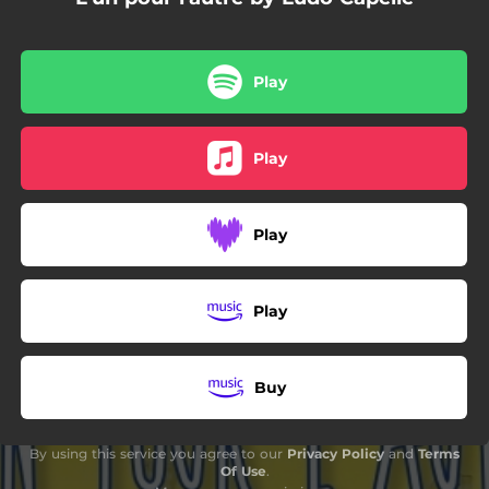
Play
Play
Play
Play
Buy
By using this service you agree to our
Privacy Policy
and
Terms
Of Use
.