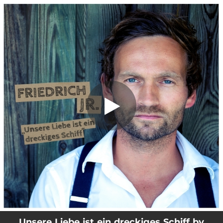
.
Unsere Liebe ist ein dreckiges Schiff
You're all set!
03:33
Unsere Liebe ist ein dreckiges Schiff
Unsere Liebe ist ein dreckiges Schiff by