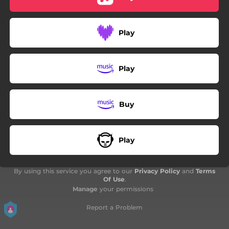
04:06
La machine
Play
Play
Buy
Play
By using this service you agree to our
Privacy Policy
and
Terms
Of Use
.
Manage
your permissions
Report a Problem