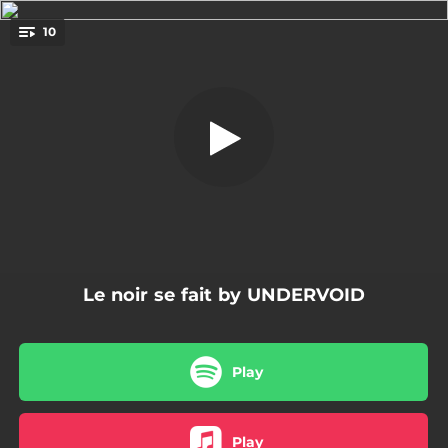
.
10
Addict
You're all set!
03:13
Addict
02:32
Je suis né peuple
03:42
Dieu n'existe pas
04:15
On va, on vient
02:40
Chef apache
Le noir se fait by UNDERVOID
03:20
Le noir se fait
03:23
Bouffon de roi
Play
03:09
Alea jacta est
04:03
Un regard a suffi
Play