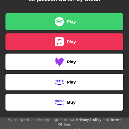
03:06
Huîtres
Play
Play
Play
Play
Buy
By using this service you agree to our
Privacy Policy
and
Terms
Of Use
.