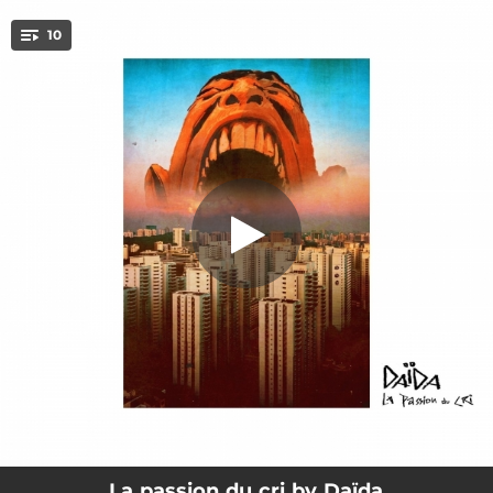
.
10
Une vie pour eux
You're all set!
04:34
Une vie pour eux
04:33
La nova
07:39
Janine (feat. Balthazar naturel) [feat. Balthazar Naturel]
03:54
À la trace
05:32
(a)passionata
04:51
Hourvari
03:37
Le maquisard
04:08
L'euphorie du levant
05:26
Rossinante
La passion du cri by Daïda