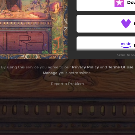
Do
Vico pace
Partenope
Onorato delitto 'e passione
Forcella dream
Scroll to s
Ludopatico d'amore
By using this service you agree to our
Privacy Policy
and
Terms Of Use
.
Manage
your permissions
Report a Problem