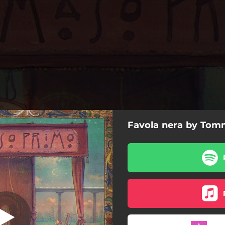
Favola nera by Tom
ork nella testa
di laura
Madonna nera
Femmene
E allora arrivederci ciao