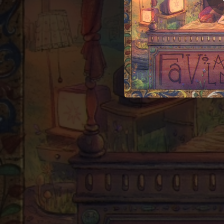
03:43
03:28
05:01
02:36
03:13