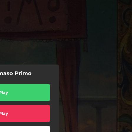
maso Primo
Play
Play