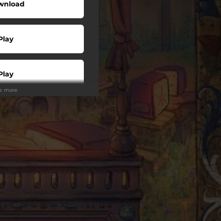
wnload
Play
Play
ee more
Buy