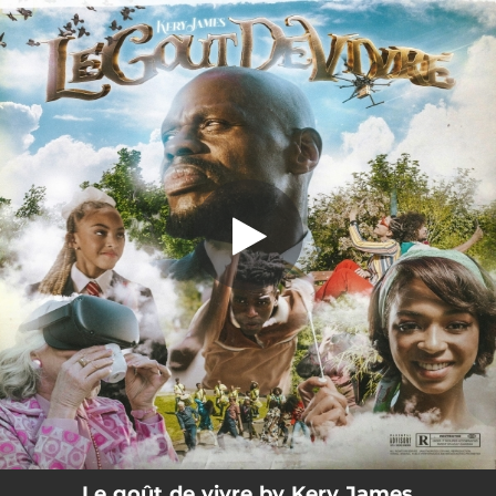
.
Le goût de vivre
You're all set!
03:32
Le goût de vivre
Le goût de vivre by Kery James