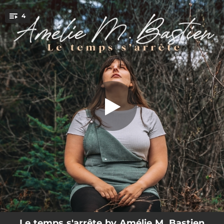
.
4
Le temps s'arrête
You're all set!
02:18
Le temps s'arrête
03:08
Trouver l'étincelle
02:53
Là où la tempête
02:08
Attends-moi
Le temps s'arrête by Amélie M. Bastien