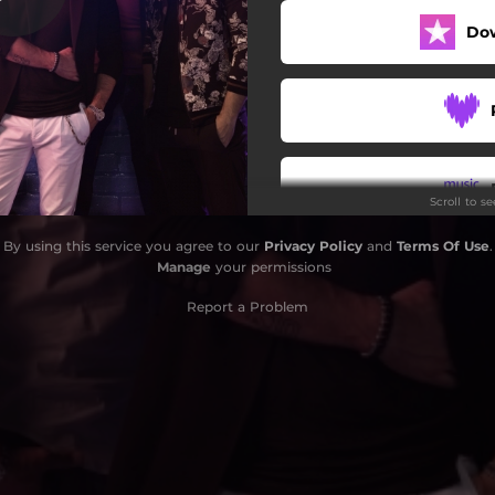
Do
Per una notte insieme
Voglio solo il tuo sorriso
Una vita non mi basta
Non respiro
Scroll to s
La fata
By using this service you agree to our
Privacy Policy
and
Terms Of Use
.
Non te la prendere
Manage
your permissions
Love in the '50s
Report a Problem
uarda le luci di questa città
Sorriso Giogiò - Bonus track