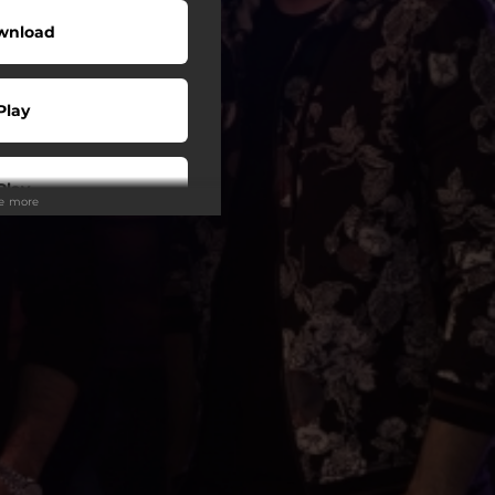
wnload
Play
Play
ee more
Buy
Play
Play