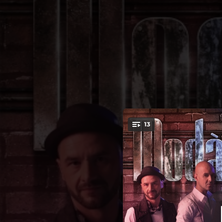
.
13
You're all set!
03:34
04:02
04:15
03:36