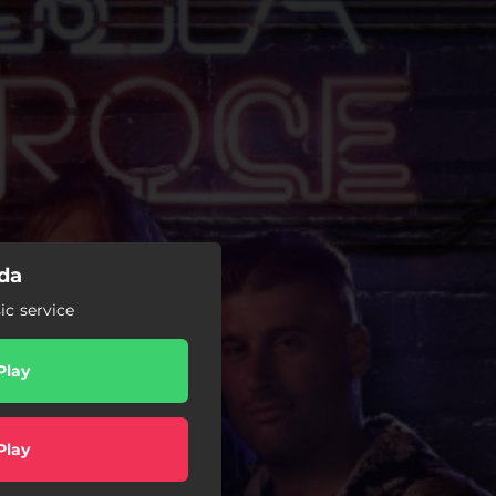
da
c service
Play
Play