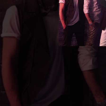
03:21
03:51
03:29
04:02
04:12
03:39
03:47
04:19
G
03:58
Quel 