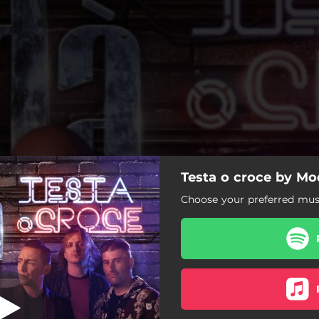
Testa o croce by Mo
Testa o croce
Choose your preferred musi
Testa o croce
Quel sorriso in volto
Puoi leggerlo solo di sera
Quelli come me