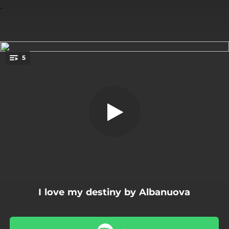
.
5
Tutti giù dal letto
You're all set!
04:01
Tutti giù dal letto
03:51
Io mi incontrerei
03:55
Il sogno che nella veglia poi rivivrò
03:48
Sospinti da pura follia
04:02
Dalla stanza dei conti
I love my destiny by Albanuova