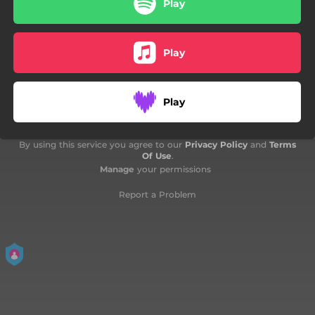
Play
Play
Play
By using this service you agree to our
Privacy Policy
and
Terms
Of Use
.
Manage
your permissions
Report a Problem