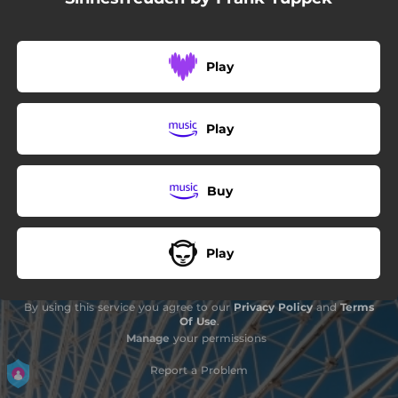
08:21
Bunte Drachen kreisen im Wind
Play
Play
Buy
Play
By using this service you agree to our
Privacy Policy
and
Terms
Of Use
.
Manage
your permissions
Report a Problem