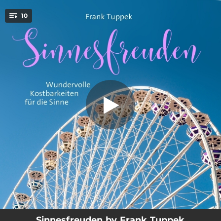
.
10
Lauf zum Regenbogen
You're all set!
07:23
Lauf zum Regenbogen
08:04
Ich lebe für die Liebe
05:29
Bewusst loslassen vom Alltag
06:35
Die Liebe durchströmt mein Herz
09:40
Garten der Sinne
05:27
Gelassenheit im Alltag
06:52
Frieden für die Seele
06:23
Wege zum Glück
06:52
Echtes Mitgefühl erleben
Sinnesfreuden by Frank Tuppek