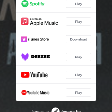
Play
Play
Download
Play
Play
Play
Powered by